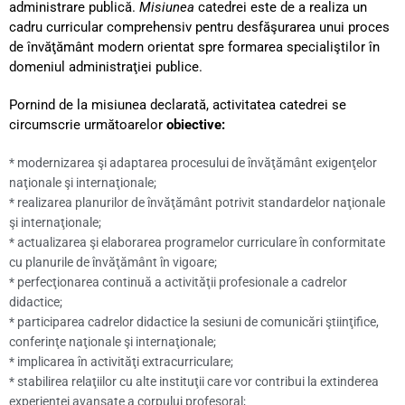
administrare publică.
Misiunea
catedrei este de a realiza un
cadru curricular comprehensiv pentru desfăşurarea unui proces
de învăţământ modern orientat spre formarea specialiştilor în
domeniul administraţiei publice.
Pornind de la misiunea declarată, activitatea catedrei se
circumscrie următoarelor
obiective:
* modernizarea şi adaptarea procesului de învăţământ exigenţelor
naţionale şi internaţionale;
* realizarea planurilor de învăţământ potrivit standardelor naţionale
şi internaţionale;
* actualizarea şi elaborarea programelor curriculare în conformitate
cu planurile de învăţământ în vigoare;
* perfecţionarea continuă a activităţii profesionale a cadrelor
didactice;
* participarea cadrelor didactice la sesiuni de comunicări ştiinţifice,
conferinţe naţionale şi internaţionale;
* implicarea în activităţi extracurriculare;
* stabilirea relaţiilor cu alte instituţii care vor contribui la extinderea
experienţei avansate a corpului profesoral;