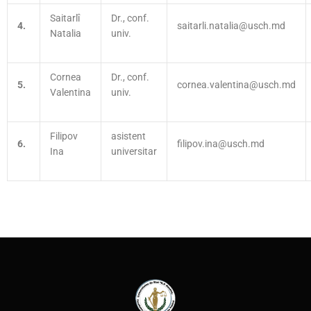
Saitarlî
Dr., conf.
4.
saitarli.natalia@usch.md
Natalia
univ.
Cornea
Dr., conf.
5.
cornea.valentina@usch.md
Valentina
univ.
Filipov
asistent
6.
filipov.ina@usch.md
Ina
universitar