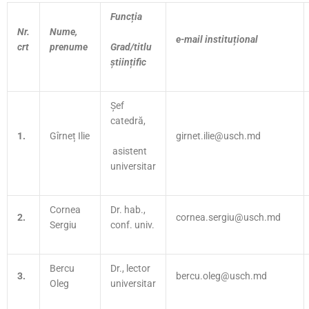
Funcția
Nr.
Nume,
e-mail instituțional
Grad/titlu
crt
prenume
științific
Șef
catedră,
1.
Gîrneț Ilie
girnet.ilie@usch.md
asistent
universitar
Cornea
Dr. hab.,
2.
cornea.sergiu@usch.md
Sergiu
conf. univ.
Bercu
Dr., lector
3.
bercu.oleg@usch.md
Oleg
universitar