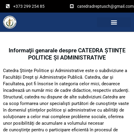
Перейти
+373 299 254 85
catedradreptusch@gmail.com
к
содержимому
Informaţii genarale despre CATEDRA ȘTIINȚE
POLITICE ȘI ADMINISTRATIVE
Catedra Ştiinţe Politice şi Administrative este o subdiviziune a
Facultăţii Drept şi Administraţie Publică. Catedra, dar şi
Facultatea, pot fi înscrise în categoria celor mici, deoarece
încadrează un număr mic de cadre didactice, respectiv studenţi.
Structural, catedra nu dispune de alte subdiviziuni.
Catedra
are
ca scop formarea unor specialişti purtători de cunoştinţe vaste
în domeniul ştiinţelor politice şi administrative cu abilităţi de
soluţionare a celor mai complexe probleme sociale, oferirea
unor posibilităţi de acumulare a volumului necesar
de cunoştinţe pentru o participare eficientă în procesul de