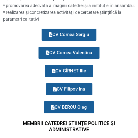
* promovarea adecvată a imaginii catedrei şi a instituţiei în ansamblu;
* realizarea şi concretizarea activităţii de cercetare ştiinţifică la
parametri calitativi
CV Cornea Sergiu
CV Cornea Valentina
CV GÎRNEȚ Ilie
CV Filipov Ina
CV BERCU Oleg
MEMBRII CATEDREI ȘTIINȚE POLITICE ȘI
ADMINISTRATIVE