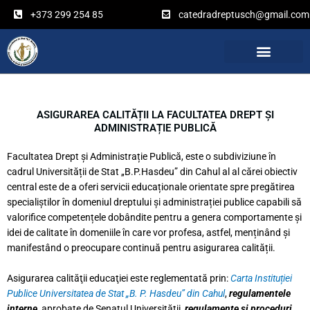
Перейти
+373 299 254 85
catedradreptusch@gmail.com
к
содержимому
ASIGURAREA CALITĂȚII LA FACULTATEA DREPT ȘI
ADMINISTRAȚIE PUBLICĂ
Facultatea Drept și Administrație Publică, este o subdiviziune în
cadrul Universității de Stat „B.P.Hasdeu” din Cahul al al cărei obiectiv
central este de a oferi servicii educaționale orientate spre pregătirea
specialiștilor în domeniul dreptului și administrației publice capabili să
valorifice competențele dobândite pentru a genera comportamente și
idei de calitate în domeniile în care vor profesa, astfel, menținând și
manifestând o preocupare continuă pentru asigurarea calității.
Asigurarea calităţii educaţiei este reglementată prin:
Carta Instituției
Publice Universitatea de Stat „B. P. Hasdeu” din Cahul
,
regulamentele
interne
, aprobate de Senatul Universităţii,
regulamente şi proceduri