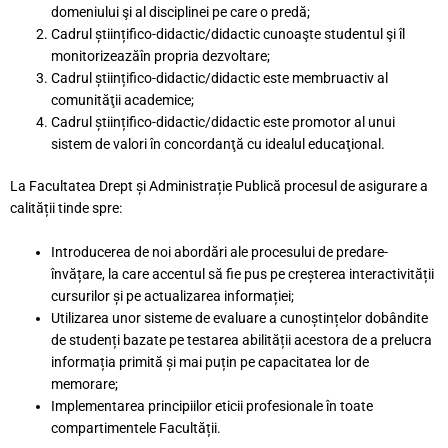
domeniului şi al disciplinei pe care o predă;
Cadrul științifico-didactic/didactic cunoaşte studentul şi îl
monitorizeazăîn propria dezvoltare;
Cadrul științifico-didactic/didactic este membruactiv al
comunităţii academice;
Cadrul științifico-didactic/didactic este promotor al unui
sistem de valori în concordanţă cu idealul educaţional.
La Facultatea Drept și Administrație Publică procesul de asigurare a
calității tinde spre:
Introducerea de noi abordări ale procesului de predare-
învățare, la care accentul să fie pus pe creșterea interactivității
cursurilor și pe actualizarea informației;
Utilizarea unor sisteme de evaluare a cunoștințelor dobândite
de studenți bazate pe testarea abilității acestora de a prelucra
informația primită și mai puțin pe capacitatea lor de
memorare;
Implementarea principiilor eticii profesionale în toate
compartimentele Facultății.