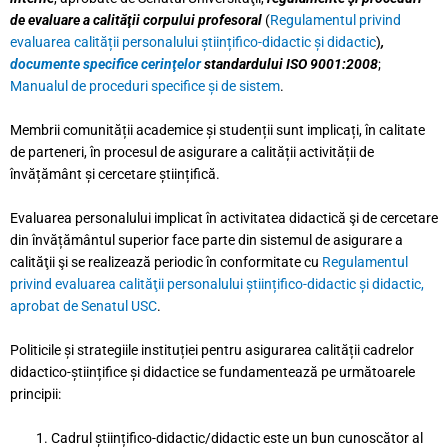
de evaluare a calităţii corpului profesoral
(
Regulamentul privind
evaluarea calității personalului științifico-didactic și didactic
)
,
documente specifice cerinţelor
standardului ISO 9001:2008
;
Manualul de proceduri specifice și de sistem
.
Membrii comunității academice și studenții sunt implicați, în calitate
de parteneri, în procesul de asigurare a calității activității de
învățământ și cercetare științifică.
Evaluarea personalului implicat în activitatea didactică şi de cercetare
din învățământul superior face parte din sistemul de asigurare a
calităţii şi se realizează periodic în conformitate cu
Regulamentul
privind evaluarea calităţii personalului științifico-didactic și didactic,
aprobat de Senatul USC
.
Politicile și strategiile instituției pentru asigurarea calității cadrelor
didactico-științifice și didactice se fundamentează pe următoarele
principii:
Cadrul științifico-didactic/didactic este un bun cunoscător al