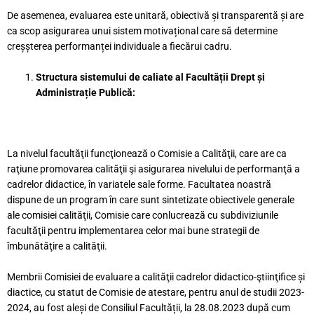
De asemenea, evaluarea este unitară, obiectivă și transparentă și are
ca scop asigurarea unui sistem motivațional care să determine
creșșterea performanței individuale a fiecărui cadru.
Structura sistemului de caliate al Facultății Drept și
Administrație Publică:
La nivelul facultăţii funcţionează o Comisie a Calităţii, care are ca
raţiune promovarea calităţii şi asigurarea nivelului de performanţă a
cadrelor didactice, în variatele sale forme. Facultatea noastră
dispune de un program în care sunt sintetizate obiectivele generale
ale comisiei calităţii, Comisie care conlucrează cu subdiviziunile
facultăţii pentru implementarea celor mai bune strategii de
îmbunătăţire a calităţii.
Membrii Comisiei de evaluare a calităţii cadrelor didactico-ştiinţifice și
diactice, cu statut de Comisie de atestare, pentru anul de studii 2023-
2024, au fost aleși de Consiliul Facultății, la 28.08.2023 după cum