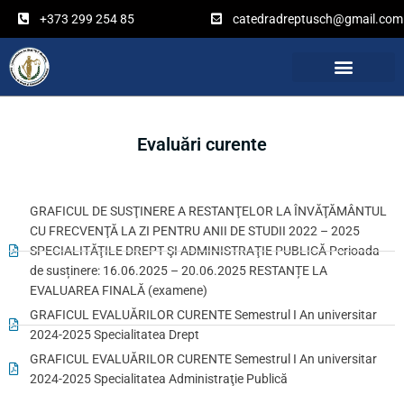
Перейти
+373 299 254 85
catedradreptusch@gmail.com
к
содержимому
Evaluări curente
GRAFICUL DE SUSŢINERE A RESTANŢELOR LA ÎNVĂŢĂMÂNTUL
CU FRECVENŢĂ LA ZI PENTRU ANII DE STUDII 2022 – 2025
SPECIALITĂŢILE DREPT ŞI ADMINISTRAŢIE PUBLICĂ Perioada
de susținere: 16.06.2025 – 20.06.2025 RESTANȚE LA
EVALUAREA FINALĂ (examene)
GRAFICUL EVALUĂRILOR CURENTE Semestrul I An universitar
2024-2025 Specialitatea Drept
GRAFICUL EVALUĂRILOR CURENTE Semestrul I An universitar
2024-2025 Specialitatea Administraţie Publică