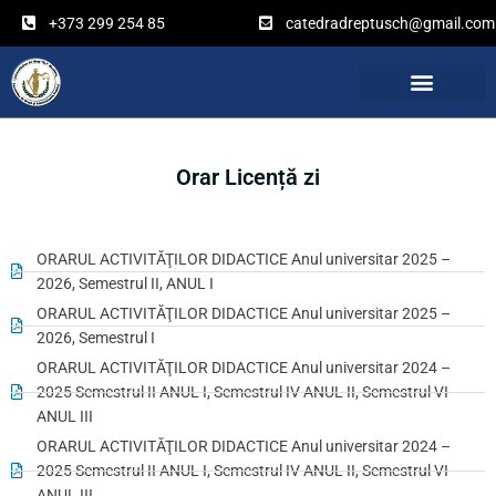
Перейти
+373 299 254 85
catedradreptusch@gmail.com
к
содержимому
Orar Licență zi
ORARUL ACTIVITĂŢILOR DIDACTICE Anul universitar 2025 –
2026, Semestrul II, ANUL I
ORARUL ACTIVITĂŢILOR DIDACTICE Anul universitar 2025 –
2026, Semestrul I
ORARUL ACTIVITĂŢILOR DIDACTICE Anul universitar 2024 –
2025 Semestrul II ANUL I, Semestrul IV ANUL II, Semestrul VI
ANUL III
ORARUL ACTIVITĂŢILOR DIDACTICE Anul universitar 2024 –
2025 Semestrul II ANUL I, Semestrul IV ANUL II, Semestrul VI
ANUL III