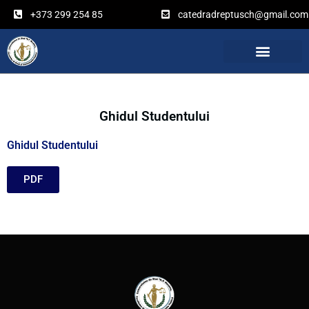
Перейти
+373 299 254 85
catedradreptusch@gmail.com
к
содержимому
Ghidul Studentului
Ghidul Studentului
PDF