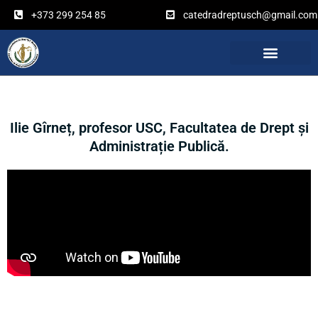
Перейти
+373 299 254 85
catedradreptusch@gmail.com
к
содержимому
Ilie Gîrneț, profesor USC, Facultatea de Drept și
Administrație Publică.